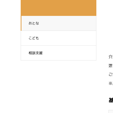
おとな
こども
相談支援
介
泄
ご
※